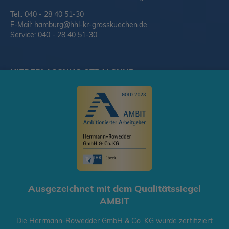
Tel.: 040 - 28 40 51-30
E-Mail:
hamburg@hhl-kr-grosskuechen.de
Service: 040 - 28 40 51-30
NIEDERLASSUNG STRALSUND
Herrmann-Rowedder GmbH & Co. KG
Am Umspannwerk 2, 18437 Stralsund
Tel.: 03831 - 28 49 88-0
E-Mail:
stralsund@hhl-kr-grosskuechen.de
© 2020 Herrmann-Rowedder GmbH & Co. KG
Ausgezeichnet mit dem Qualitätssiegel
Startseite
AGB
Datenschutz
Impressum
AMBIT
Cookie-Richtlinien
Die Herrmann-Rowedder GmbH & Co. KG wurde zertifiziert