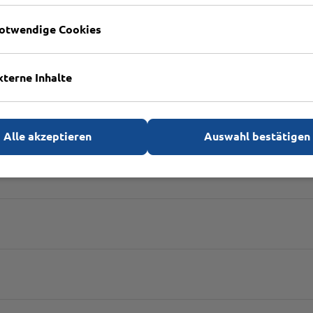
ehör
otwendige Cookies
 mit Becken
xterne Inhalte
Alle akzeptieren
Auswahl bestätigen