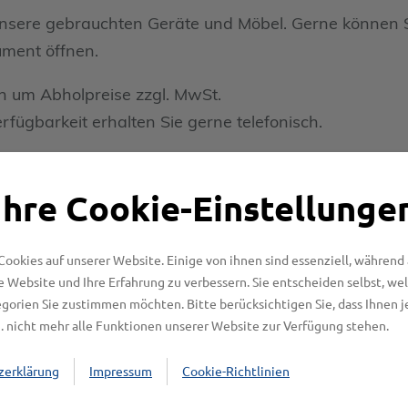
 unsere gebrauchten Geräte und Möbel. Gerne können 
ument öffnen.
ch um Abholpreise zzgl. MwSt.
erfügbarkeit erhalten Sie gerne telefonisch.
Ihre Cookie-Einstellunge
Cookies auf unserer Website. Einige von ihnen sind essenziell, während
se Website und Ihre Erfahrung zu verbessern. Sie entscheiden selbst, we
t „Elektrogeräte“ (PDF-Download)
gorien Sie zustimmen möchten. Bitte berücksichtigen Sie, dass Ihnen j
. nicht mehr alle Funktionen unserer Website zur Verfügung stehen.
zerklärung
Impressum
Cookie-Richtlinien