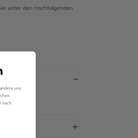
Sie unter den nachfolgenden
n
 andere uns
lchen
e nach