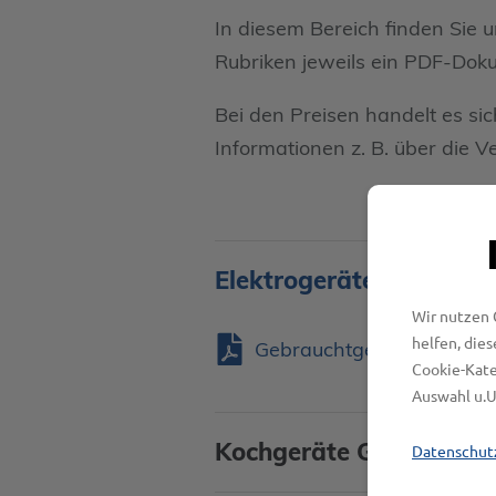
In diesem Bereich finden Sie
Rubriken jeweils ein PDF-Dok
Bei den Preisen handelt es si
Informationen z. B. über die V
Elektrogeräte
Wir nutzen 
helfen, die
Gebrauchtgeräte-Übersich
Cookie-Kate
Auswahl u.U
K
ochgeräte Gas
Datenschut