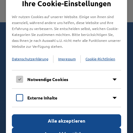
Seniorenheim Eichenhof, Stockelsdorf
Ihre Cookie-Einstellungen
Wir nutzen Cookies auf unserer Website. Einige von ihnen sind
essenziell, während andere uns helfen, diese Website und Ihre
Erfahrung zu verbessern. Sie entscheiden selbst, welchen Cookie-
Kategorien Sie zustimmen möchten. Bitte berücksichtigen Sie,
Kontaktieren Sie uns!
dass Ihnen je nach Auswahl u.U. nicht mehr alle Funktionen unserer
Website zur Verfügung stehen.
Durch unsere umfangreichen Erfahrung in
Großküchenplanung, Bau und Wartung von
Datenschutzerklärung
Impressum
Cookie-Richtlinien
Großküchen, empfehlen wir Ihnen die jeweils
optimale Lösung.
Notwendige Cookies
KONTAKTFORMULAR
Externe Inhalte
Alle akzeptieren