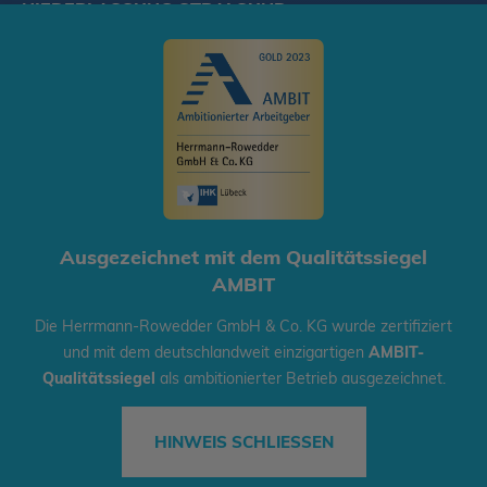
NIEDERLASSUNG STRALSUND
Herrmann-Rowedder GmbH & Co. KG
Am Umspannwerk 2, 18437 Stralsund
Tel.: 03831 - 28 49 88-0
E-Mail:
stralsund@hhl-kr-grosskuechen.de
© 2020 Herrmann-Rowedder GmbH & Co. KG
Ausgezeichnet mit dem Qualitätssiegel
Startseite
AGB
Datenschutz
Impressum
AMBIT
Cookie-Richtlinien
Die Herrmann-Rowedder GmbH & Co. KG wurde zertifiziert
und mit dem deutschlandweit einzigartigen
AMBIT-
Qualitätssiegel
als ambitionierter Betrieb ausgezeichnet.
HINWEIS SCHLIESSEN