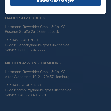
Auswahl bestätigen
HAUPTSITZ LÜBECK
Herrmann-Rowedder GmbH & Co. KG
Posener Straße 2a, 23554 Lübeck
Tel.: 0451 - 40 870-0
E-Mail:
luebeck@hhl-kr-grosskuechen.de
Service: 0800 - 534 56 77
NIEDERLASSUNG HAMBURG
Herrmann-Rowedder GmbH & Co. KG
Alter Wandrahm 19-21, 20457 Hamburg
Tel.: 040 - 28 40 51-30
E-Mail:
hamburg@hhl-kr-grosskuechen.de
Service: 040 - 28 40 51-30