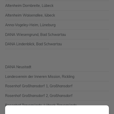
Altenheim Dornbreite, Lübeck
Altenheim Waisenallee, lübeck
Anna-Vogeley-Heim, Lüneburg
DANA Wiesengrund, Bad Schwartau
DANA Lindenblick, Bad Schwartau
DANA Neustadt
Landesverein der Inneren Mission, Rickling
Rosenhof Großhansdorf 1, Großhansdorf
Rosenhof Großhansdorf 2, Großhansdorf
Rosenhof Travemünde, Lübeck-Travemünde