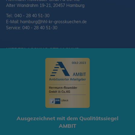
Alter Wandrahm 19-21, 20457 Hamburg
Tel.: 040 - 28 40 51-30
E-Mail:
hamburg@hhl-kr-grosskuechen.de
Service: 040 - 28 40 51-30
NIEDERLASSUNG STRALSUND
Herrmann-Rowedder GmbH & Co. KG
Am Umspannwerk 2, 18437 Stralsund
Tel.: 03831 - 28 49 88-0
E-Mail:
stralsund@hhl-kr-grosskuechen.de
© 2020 Herrmann-Rowedder GmbH & Co. KG
Ausgezeichnet mit dem Qualitätssiegel
Startseite
AGB
Datenschutz
Impressum
AMBIT
Cookie-Richtlinien