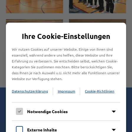
Ihre Cookie-Einstellungen
Wir nutzen Cookies auf unserer Website. Einige von ihnen sind
essenziell, während andere uns helfen, diese Website und Ihre
Erfahrung zu verbessern. Sie entscheiden selbst, welchen Cookie-
Kategorien Sie zustimmen möchten. Bitte berücksichtigen Sie,
dass Ihnen je nach Auswahl u.U. nicht mehr alle Funktionen unserer
Website zur Verfügung stehen.
Datenschutzerklärung
Impressum
Cookie-Richtlinien
Kontaktieren Sie uns!
Notwendige Cookies
Durch unsere umfangreichen Erfahrung in
Großküchenplanung, Bau und Wartung von
Großküchen, empfehlen wir Ihnen die jeweils
Externe Inhalte
optimale Lösung.