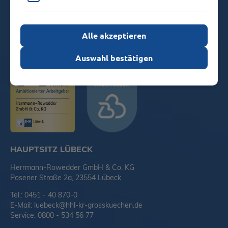
KONTAKTFORMULAR
Alle akzeptieren
Auswahl bestätigen
HAUPTSITZ LÜBECK
Herrmann-Rowedder GmbH & Co. KG
Posener Straße 2a, 23554 Lübeck
Tel.: 0451 - 40 870-0
E-Mail:
luebeck@hhl-kr-grosskuechen.de
Service: 0800 - 534 56 77